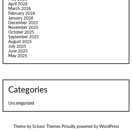
April 2026
March 2026
February 2026
January 2026
December 2025
November 2025
October 2025
September 2025
August 2025
July 2025
June 2025
May 2025
Categories
Uncategorized
Theme by
Scissor Themes
Proudly powered by
WordPress