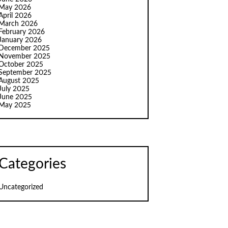
May 2026
April 2026
March 2026
February 2026
January 2026
December 2025
November 2025
October 2025
September 2025
August 2025
July 2025
June 2025
May 2025
Categories
Uncategorized