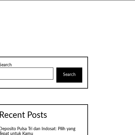
Search
Search
Recent Posts
Deposito Pulsa Tri dan Indosat: Pilih yang
Tepat untuk Kamu