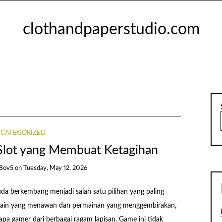
clothandpaperstudio.com
CATEGORIZED
 Slot yang Membuat Ketagihan
8ov5
on
Tuesday, May 12, 2026
uda berkembang menjadi salah satu pilihan yang paling
esain yang menawan dan permainan yang menggembirakan,
pa gamer dari berbagai ragam lapisan. Game ini tidak