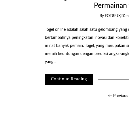
Permainan 
By
FOT8EJXjf0m
Togel online adalah salah satu gelombang yang 
bertambahnya peningkatan inovasi dan konektiv
minat banyak pemain. Togel, yang merupakan s
meraih keuntungan dengan prediksi angka-angk
yang …
Continue Reading
Posts
← Previous
pagination