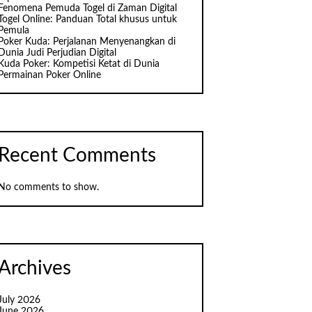
Fenomena Pemuda Togel di Zaman Digital
Togel Online: Panduan Total khusus untuk
Pemula
Poker Kuda: Perjalanan Menyenangkan di
Dunia Judi Perjudian Digital
Kuda Poker: Kompetisi Ketat di Dunia
Permainan Poker Online
Recent Comments
No comments to show.
Archives
July 2026
June 2026