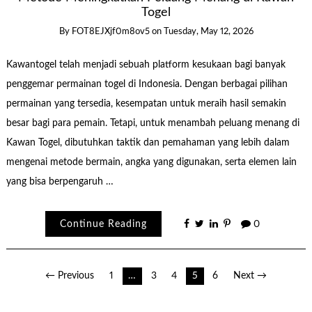
Togel
By
FOT8EJXjf0m8ov5
on
Tuesday, May 12, 2026
Kawantogel telah menjadi sebuah platform kesukaan bagi banyak
penggemar permainan togel di Indonesia. Dengan berbagai pilihan
permainan yang tersedia, kesempatan untuk meraih hasil semakin
besar bagi para pemain. Tetapi, untuk menambah peluang menang di
Kawan Togel, dibutuhkan taktik dan pemahaman yang lebih dalam
mengenai metode bermain, angka yang digunakan, serta elemen lain
yang bisa berpengaruh …
Continue Reading
0
Posts
← Previous
1
…
3
4
5
6
Next →
pagination