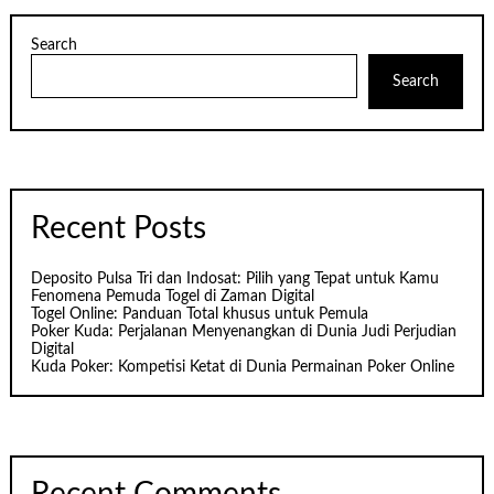
Search
Search
Recent Posts
Deposito Pulsa Tri dan Indosat: Pilih yang Tepat untuk Kamu
Fenomena Pemuda Togel di Zaman Digital
Togel Online: Panduan Total khusus untuk Pemula
Poker Kuda: Perjalanan Menyenangkan di Dunia Judi Perjudian
Digital
Kuda Poker: Kompetisi Ketat di Dunia Permainan Poker Online