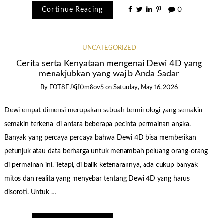
Continue Reading
0
UNCATEGORIZED
Cerita serta Kenyataan mengenai Dewi 4D yang
menakjubkan yang wajib Anda Sadar
By
FOT8EJXjf0m8ov5
on
Saturday, May 16, 2026
Dewi empat dimensi merupakan sebuah terminologi yang semakin
semakin terkenal di antara beberapa pecinta permainan angka.
Banyak yang percaya percaya bahwa Dewi 4D bisa memberikan
petunjuk atau data berharga untuk menambah peluang orang-orang
di permainan ini. Tetapi, di balik ketenarannya, ada cukup banyak
mitos dan realita yang menyebar tentang Dewi 4D yang harus
disoroti. Untuk …