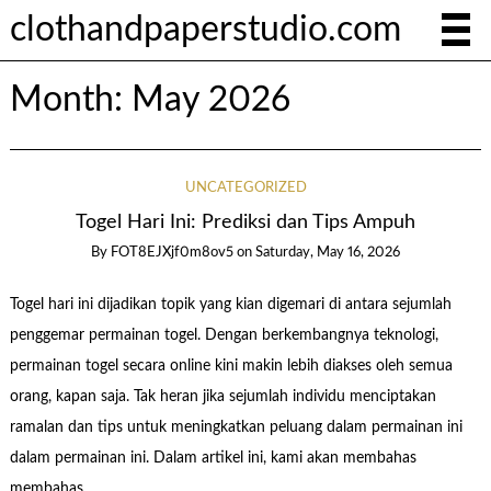
clothandpaperstudio.com
Month:
May 2026
UNCATEGORIZED
Togel Hari Ini: Prediksi dan Tips Ampuh
By
FOT8EJXjf0m8ov5
on
Saturday, May 16, 2026
Togel hari ini dijadikan topik yang kian digemari di antara sejumlah
penggemar permainan togel. Dengan berkembangnya teknologi,
permainan togel secara online kini makin lebih diakses oleh semua
orang, kapan saja. Tak heran jika sejumlah individu menciptakan
ramalan dan tips untuk meningkatkan peluang dalam permainan ini
dalam permainan ini. Dalam artikel ini, kami akan membahas
membahas …