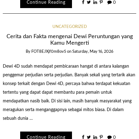
Continue Reading
0
UNCATEGORIZED
Cerita dan Fakta mengenai Dewi Peruntungan yang
Kamu Mengerti
By
FOT8EJXjf0m8ov5
on
Saturday, May 16, 2026
Dewi 4D sudah mendapat pembicaraan hangat di antara kalangan
penggemar perjudian serta perjudian. Banyak sekali yang tertarik akan
konsep terkait dengan Dewi 4D, percaya bahwa terdapat kekuatan
tertentu yang dapat dapat membantu para pemain untuk
mendapatkan nasib baik. Di sisi lain, masih banyak masyarakat yang
meragukan serta menganggapnya sebagai mitos biasa. Di dalam
sebuah dunia …
Continue Reading
0