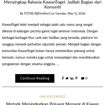
Menyingkap Rahasia KawanTogel: Jadilah Bagian dari
Komuniti
By
FOT8EJXjf0m8ov5
on
Tuesday, May 12, 2026
KawanTogel telah menjadi sebagai salah satu nama yang sangat
dikenal di kalangan pecinta game togel seniman Indonesia. Dengan
berbagai berbagai fitur unik dan fasilitas yang tersedia, platform ini
sanggup menarik perhatian sejumlah pemain. Menjadi bagian dengan
komunitas KawanTogel bukan hanya memberikan peluang untuk
bermain, namun mereka juga untuk mempelajari dan mendiskusikan
pengalaman dengan sesama anggota. …
Continue Reading
0
UNCATEGORIZED
Metode Meningkatkan Peluang Menang di Kawan