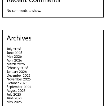
Recent Comments
No comments to show.
Archives
July 2026
June 2026
May 2026
April 2026
March 2026
February 2026
January 2026
December 2025
November 2025
October 2025
September 2025
August 2025
July 2025
June 2025
May 2025