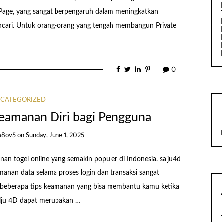
Page, yang sangat berpengaruh dalam meningkatkan
encari. Untuk orang-orang yang tengah membangun Private
0
CATEGORIZED
Keamanan Diri bagi Pengguna
m8ov5
on
Sunday, June 1, 2025
nan togel online yang semakin populer di Indonesia. salju4d
manan data selama proses login dan transaksi sangat
jahi beberapa tips keamanan yang bisa membantu kamu ketika
alju 4D dapat merupakan …