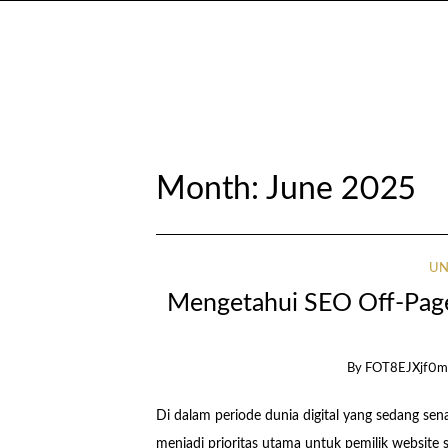
Month:
June 2025
UN
Mengetahui SEO Off-Page
By
FOT8EJXjf0m
Di dalam periode dunia digital yang sedang sena
menjadi prioritas utama untuk pemilik website s