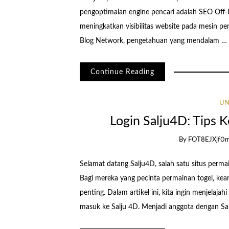
pengoptimalan engine pencari adalah SEO Off-
meningkatkan visibilitas website pada mesin p
Blog Network, pengetahuan yang mendalam …
Continue Reading
UN
Login Salju4D: Tips 
By
FOT8EJXjf0
Selamat datang Salju4D, salah satu situs permai
Bagi mereka yang pecinta permainan togel, kea
penting. Dalam artikel ini, kita ingin menjela
masuk ke Salju 4D. Menjadi anggota dengan S