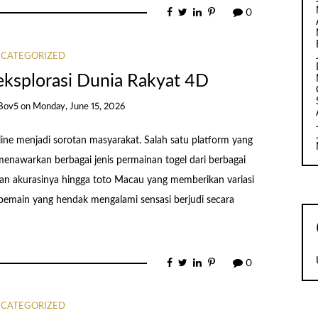
0
CATEGORIZED
eksplorasi Dunia Rakyat 4D
8ov5
on
Monday, June 15, 2026
line menjadi sorotan masyarakat. Salah satu platform yang
menawarkan berbagai jenis permainan togel dari berbagai
gan akurasinya hingga toto Macau yang memberikan variasi
pemain yang hendak mengalami sensasi berjudi secara
0
CATEGORIZED