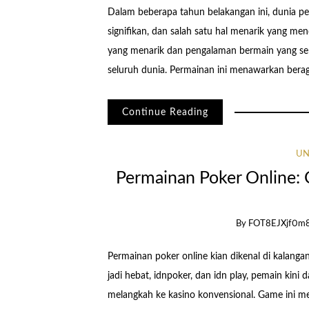
Dalam beberapa tahun belakangan ini, dunia p
signifikan, dan salah satu hal menarik yang m
yang menarik dan pengalaman bermain yang ser
seluruh dunia. Permainan ini menawarkan bera
Continue Reading
UN
Permainan Poker Online:
By
FOT8EJXjf0m
Permainan poker online kian dikenal di kalang
jadi hebat, idnpoker, dan idn play, pemain ki
melangkah ke kasino konvensional. Game ini 