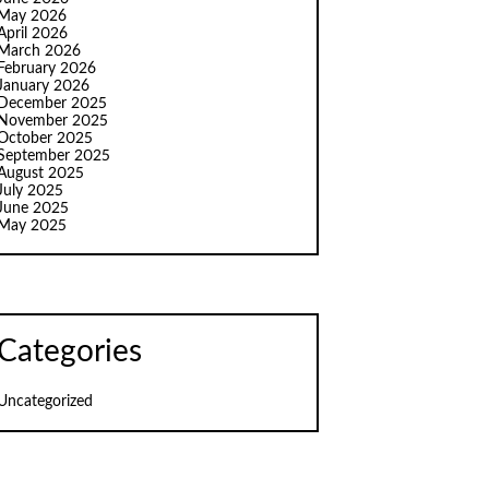
May 2026
April 2026
March 2026
February 2026
January 2026
December 2025
November 2025
October 2025
September 2025
August 2025
July 2025
June 2025
May 2025
Categories
Uncategorized