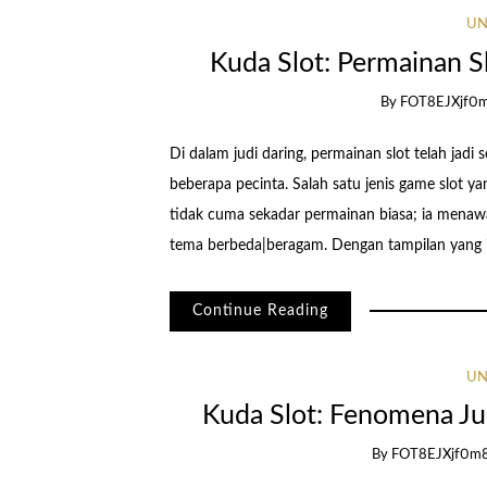
UN
Kuda Slot: Permainan 
By
FOT8EJXjf0
Di dalam judi daring, permainan slot telah jadi s
beberapa pecinta. Salah satu jenis game slot y
tidak cuma sekadar permainan biasa; ia mena
tema berbeda|beragam. Dengan tampilan yang i
Continue Reading
UN
Kuda Slot: Fenomena Ju
By
FOT8EJXjf0m