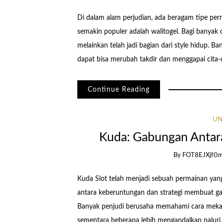
Di dalam alam perjudian, ada beragam tipe per
semakin populer adalah walitogel. Bagi banyak 
melainkan telah jadi bagian dari style hidup. 
dapat bisa merubah takdir dan menggapai cita-c
Continue Reading
UN
Kuda: Gabungan Antar
By
FOT8EJXjf0
Kuda Slot telah menjadi sebuah permainan yang
antara keberuntungan dan strategi membuat ga
Banyak penjudi berusaha memahami cara mek
sementara beberapa lebih mengandalkan naluri d