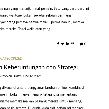
mainan yang menarik minat pemain. Satu yang baru-baru ini
orang, walitogel bukan sekadar sebuah permainan,
Banyak orang percaya bahwa melalui permainan ini, mereka
ita mereka. Togel walit, atau yang …
0
CATEGORIZED
a Keberuntungan dan Strategi
m8ov5
on
Friday, June 12, 2026
 dikenal di antara penggemar taruhan online. Kombinasi
me ini bukan hanya menarik tetapi juga menantang.
anisme memaksimalkan peluang mereka untuk menang,
an nasib semata. Di dunia kuda slot, setiap rol menjadi