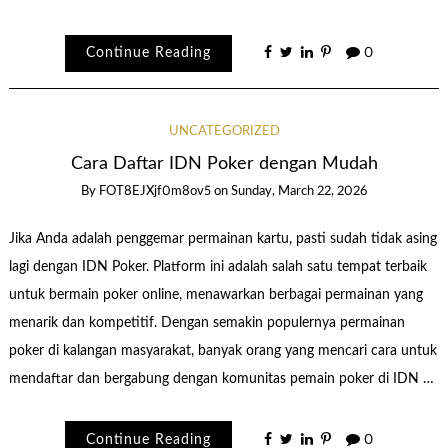
Continue Reading
0
UNCATEGORIZED
Cara Daftar IDN Poker dengan Mudah
By
FOT8EJXjf0m8ov5
on
Sunday, March 22, 2026
Jika Anda adalah penggemar permainan kartu, pasti sudah tidak asing
lagi dengan IDN Poker. Platform ini adalah salah satu tempat terbaik
untuk bermain poker online, menawarkan berbagai permainan yang
menarik dan kompetitif. Dengan semakin populernya permainan
poker di kalangan masyarakat, banyak orang yang mencari cara untuk
mendaftar dan bergabung dengan komunitas pemain poker di IDN …
Continue Reading
0