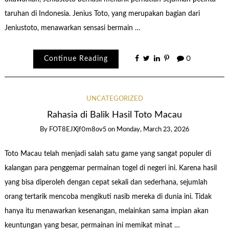
taruhan di Indonesia. Jenius Toto, yang merupakan bagian dari
Jeniustoto, menawarkan sensasi bermain …
Continue Reading
0
UNCATEGORIZED
Rahasia di Balik Hasil Toto Macau
By
FOT8EJXjf0m8ov5
on
Monday, March 23, 2026
Toto Macau telah menjadi salah satu game yang sangat populer di
kalangan para penggemar permainan togel di negeri ini. Karena hasil
yang bisa diperoleh dengan cepat sekali dan sederhana, sejumlah
orang tertarik mencoba mengikuti nasib mereka di dunia ini. Tidak
hanya itu menawarkan kesenangan, melainkan sama impian akan
keuntungan yang besar, permainan ini memikat minat …