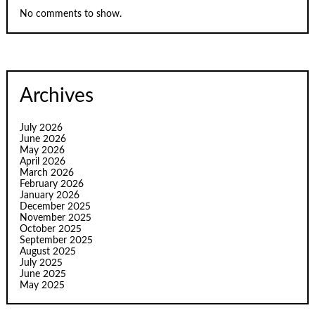
No comments to show.
Archives
July 2026
June 2026
May 2026
April 2026
March 2026
February 2026
January 2026
December 2025
November 2025
October 2025
September 2025
August 2025
July 2025
June 2025
May 2025