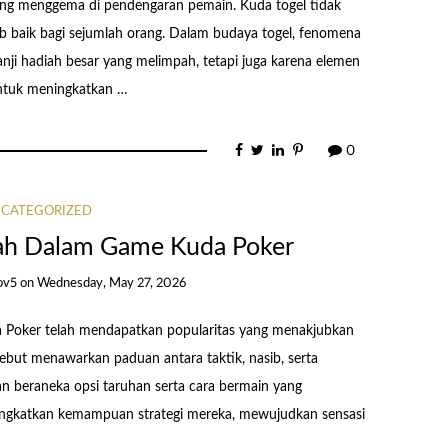
ring menggema di pendengaran pemain. Kuda togel tidak
ib baik bagi sejumlah orang. Dalam budaya togel, fenomena
janji hadiah besar yang melimpah, tetapi juga karena elemen
untuk meningkatkan …
0
CATEGORIZED
ah Dalam Game Kuda Poker
ov5
on
Wednesday, May 27, 2026
da Poker telah mendapatkan popularitas yang menakjubkan
sebut menawarkan paduan antara taktik, nasib, serta
an beraneka opsi taruhan serta cara bermain yang
ningkatkan kemampuan strategi mereka, mewujudkan sensasi