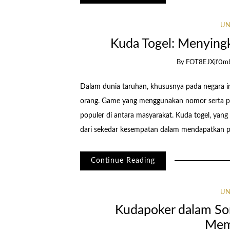
UN
Kuda Togel: Menyingk
By
FOT8EJXjf0m
Dalam dunia taruhan, khususnya pada negara in
orang. Game yang menggunakan nomor serta perh
populer di antara masyarakat. Kuda togel, yan
dari sekedar kesempatan dalam mendapatkan p
Continue Reading
UN
Kudapoker dalam So
Mem