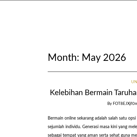
Month:
May 2026
UN
Kelebihan Bermain Taruh
By
FOT8EJXjf0
Bermain online sekarang adalah salah satu ops
sejumlah individu. Generasi masa kini yang mel
sebagai tempat yang aman serta sehat guna me