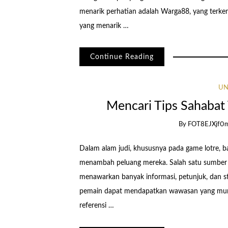
menarik perhatian adalah Warga88, yang terke
yang menarik …
Continue Reading
UN
Mencari Tips Sahabat T
By
FOT8EJXjf0
Dalam alam judi, khususnya pada game lotre,
menambah peluang mereka. Salah satu sumber y
menawarkan banyak informasi, petunjuk, dan str
pemain dapat mendapatkan wawasan yang mungki
referensi …