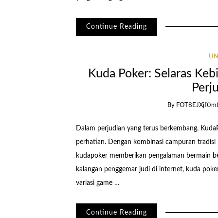
Continue Reading
UN
Kuda Poker: Selaras Ke
Perj
By
FOT8EJXjf0m
Dalam perjudian yang terus berkembang, KudaP
perhatian. Dengan kombinasi campuran tradisi p
kudapoker memberikan pengalaman bermain be
kalangan penggemar judi di internet, kuda poke
variasi game …
Continue Reading