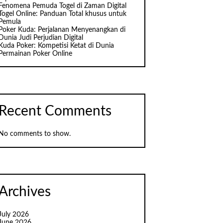
Fenomena Pemuda Togel di Zaman Digital
Togel Online: Panduan Total khusus untuk
Pemula
Poker Kuda: Perjalanan Menyenangkan di
Dunia Judi Perjudian Digital
Kuda Poker: Kompetisi Ketat di Dunia
Permainan Poker Online
Recent Comments
No comments to show.
Archives
July 2026
June 2026