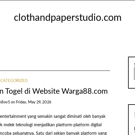
clothandpaperstudio.com
CATEGORIZED
an Togel di Website Warga88.com
m8ov5
on
Friday, May 29, 2026
i entertainment yang semakin sangat diminati oleh banyak
ek melek teknologi menjadikan platform-platform digital
ncoba peluangnya. Satu dari sekian banyak platform yang