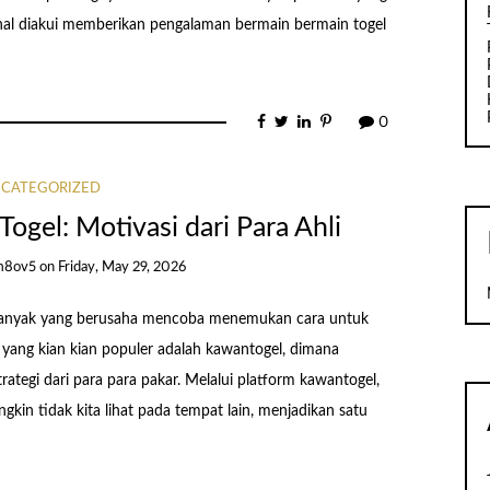
nal diakui memberikan pengalaman bermain bermain togel
0
CATEGORIZED
ogel: Motivasi dari Para Ahli
m8ov5
on
Friday, May 29, 2026
 banyak yang berusaha mencoba menemukan cara untuk
ang kian kian populer adalah kawantogel, dimana
ategi dari para para pakar. Melalui platform kawantogel,
n tidak kita lihat pada tempat lain, menjadikan satu