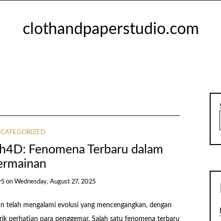
clothandpaperstudio.com
CATEGORIZED
ah4D: Fenomena Terbaru dalam
ermainan
v5
on
Wednesday, August 27, 2025
an telah mengalami evolusi yang mencengangkan, dengan
k perhatian para penggemar. Salah satu fenomena terbaru