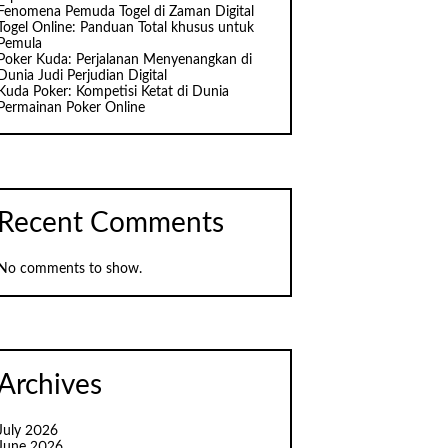
Fenomena Pemuda Togel di Zaman Digital
Togel Online: Panduan Total khusus untuk
Pemula
Poker Kuda: Perjalanan Menyenangkan di
Dunia Judi Perjudian Digital
Kuda Poker: Kompetisi Ketat di Dunia
Permainan Poker Online
Recent Comments
No comments to show.
Archives
July 2026
June 2026