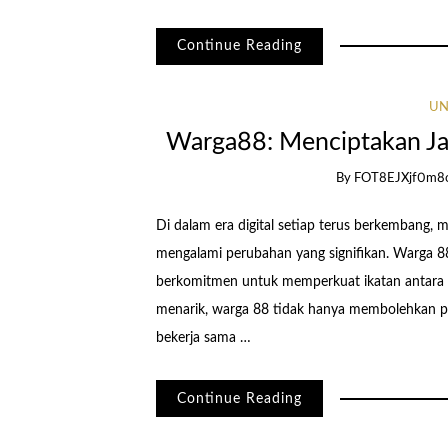
Continue Reading
UN
Warga88: Menciptakan Ja
By
FOT8EJXjf0m8
Di dalam era digital setiap terus berkembang,
mengalami perubahan yang signifikan. Warga 88
berkomitmen untuk memperkuat ikatan antara w
menarik, warga 88 tidak hanya membolehkan pa
bekerja sama …
Continue Reading