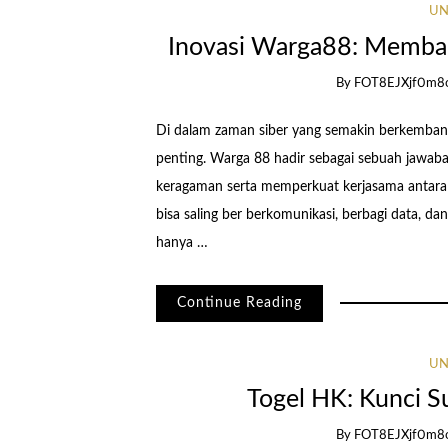
UN
Inovasi Warga88: Memban
By
FOT8EJXjf0m8
Di dalam zaman siber yang semakin berkembang
penting. Warga 88 hadir sebagai sebuah jawab
keragaman serta memperkuat kerjasama antara a
bisa saling ber berkomunikasi, berbagi data,
hanya …
Continue Reading
UN
Togel HK: Kunci S
By
FOT8EJXjf0m8