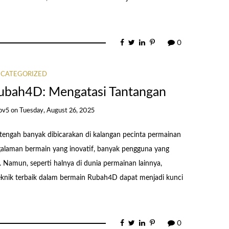
0
CATEGORIZED
Rubah4D: Mengatasi Tantangan
ov5
on
Tuesday, August 26, 2025
engah banyak dibicarakan di kalangan pecinta permainan
galaman bermain yang inovatif, banyak pengguna yang
Namun, seperti halnya di dunia permainan lainnya,
eknik terbaik dalam bermain Rubah4D dapat menjadi kunci
0