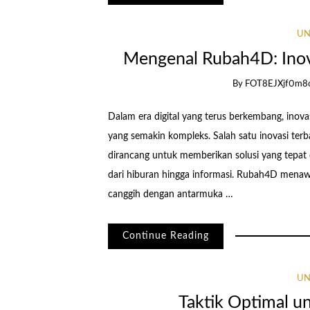
UN
Mengenal Rubah4D: Inova
By
FOT8EJXjf0m8
Dalam era digital yang terus berkembang, ino
yang semakin kompleks. Salah satu inovasi ter
dirancang untuk memberikan solusi yang tepat d
dari hiburan hingga informasi. Rubah4D mena
canggih dengan antarmuka …
Continue Reading
UN
Taktik Optimal u