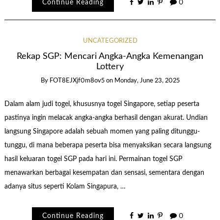
Continue Reading
0
UNCATEGORIZED
Rekap SGP: Mencari Angka-Angka Kemenangan
Lottery
By
FOT8EJXjf0m8ov5
on
Monday, June 23, 2025
Dalam alam judi togel, khususnya togel Singapore, setiap peserta
pastinya ingin melacak angka-angka berhasil dengan akurat. Undian
langsung Singapore adalah sebuah momen yang paling ditunggu-
tunggu, di mana beberapa peserta bisa menyaksikan secara langsung
hasil keluaran togel SGP pada hari ini. Permainan togel SGP
menawarkan berbagai kesempatan dan sensasi, sementara dengan
adanya situs seperti Kolam Singapura, …
Continue Reading
0