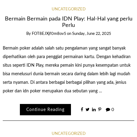
UNCATEGORIZED
Bermain Bermain pada IDN Play: Hal-Hal yang perlu
Perlu
By
FOT8EJXjf0m8ov5
on
Sunday, June 22, 2025
Bermain poker adalah salah satu pengalaman yang sangat banyak
diperhatikan oleh para penggiat permainan kartu. Dengan kehadiran
situs seperti IDN Play, mereka pemain kini punya kesempatan untuk
bisa menelusuri dunia bermain secara daring dalam lebih lagi mudah
serta nyaman. Di antara berbagai berbagai pilihan yang ada, jenius
poker dan idn poker merupakan dua sebutan yang …
Continue Reading
0
UNCATEGORIZED