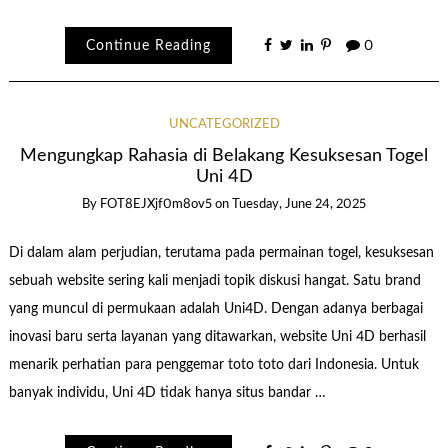
Continue Reading
0
UNCATEGORIZED
Mengungkap Rahasia di Belakang Kesuksesan Togel
Uni 4D
By
FOT8EJXjf0m8ov5
on
Tuesday, June 24, 2025
Di dalam alam perjudian, terutama pada permainan togel, kesuksesan
sebuah website sering kali menjadi topik diskusi hangat. Satu brand
yang muncul di permukaan adalah Uni4D. Dengan adanya berbagai
inovasi baru serta layanan yang ditawarkan, website Uni 4D berhasil
menarik perhatian para penggemar toto toto dari Indonesia. Untuk
banyak individu, Uni 4D tidak hanya situs bandar …