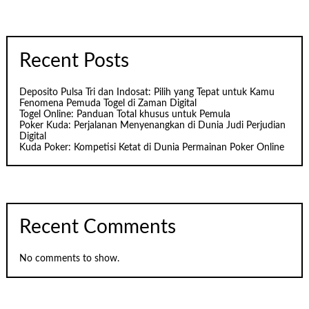
Recent Posts
Deposito Pulsa Tri dan Indosat: Pilih yang Tepat untuk Kamu
Fenomena Pemuda Togel di Zaman Digital
Togel Online: Panduan Total khusus untuk Pemula
Poker Kuda: Perjalanan Menyenangkan di Dunia Judi Perjudian
Digital
Kuda Poker: Kompetisi Ketat di Dunia Permainan Poker Online
Recent Comments
No comments to show.