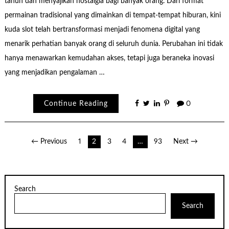
tahun dan menyajikan nostalgia bagi banyak orang. Dari format
permainan tradisional yang dimainkan di tempat-tempat hiburan, kini
kuda slot telah bertransformasi menjadi fenomena digital yang
menarik perhatian banyak orang di seluruh dunia. Perubahan ini tidak
hanya menawarkan kemudahan akses, tetapi juga beraneka inovasi
yang menjadikan pengalaman …
Continue Reading
0
Posts
← Previous
1
2
3
4
…
93
Next →
pagination
Search
Search