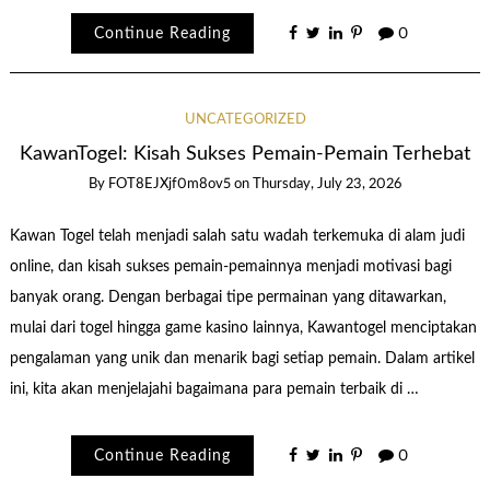
Continue Reading
0
UNCATEGORIZED
KawanTogel: Kisah Sukses Pemain-Pemain Terhebat
By
FOT8EJXjf0m8ov5
on
Thursday, July 23, 2026
Kawan Togel telah menjadi salah satu wadah terkemuka di alam judi
online, dan kisah sukses pemain-pemainnya menjadi motivasi bagi
banyak orang. Dengan berbagai tipe permainan yang ditawarkan,
mulai dari togel hingga game kasino lainnya, Kawantogel menciptakan
pengalaman yang unik dan menarik bagi setiap pemain. Dalam artikel
ini, kita akan menjelajahi bagaimana para pemain terbaik di …
Continue Reading
0