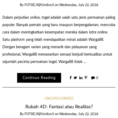
By
FOT8EJXjf0m8ov5
on
Wednesday, July 22, 2026
Dalam perjudian online, togel adalah salah satu jenis permainan paling
populer. Banyak pemain yang baru maupun berpengalaman, mencoba
cara dalam meningkatkan kesempatan mereka dalam lotre online.
Satu platform yang telah mendapatkan minat adalah Warga88.
Dengan beragam varian yang menarik dan pelayanan yang
profesional, Warga88 menawarkan sensasi berjudi berkualitas untuk
sejumlah pecinta permainan togel. Warga88 tidak …
Continue Reading
0
UNCATEGORIZED
Rubah 4D: Fantasi atau Realitas?
By
FOT8EJXjf0m8ov5
on
Wednesday, July 22, 2026