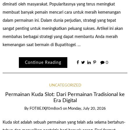
diminati oleh masyarakat. Popularitasnya yang terus meningkat
membuat banyak pemain mencari cara untuk meraih kemenangan
dalam permainan ini. Dalam dunia perjudian, strategi yang tepat
sangat penting untuk meningkatkan peluang sukses. Artikel ini akan
membahas berbagai strategi yang dapat membantu Anda meraih
kemenangan saat bermain di Bupatitogel. …
Continue Reading
0
UNCATEGORIZED
Permainan Kuda Slot: Dari Permainan Tradisional ke
Era Digital
By
FOT8EJXjf0m8ov5
on
Monday, July 20, 2026
Kuda slot adalah sebuah permainan yang telah ada selama bertahun-